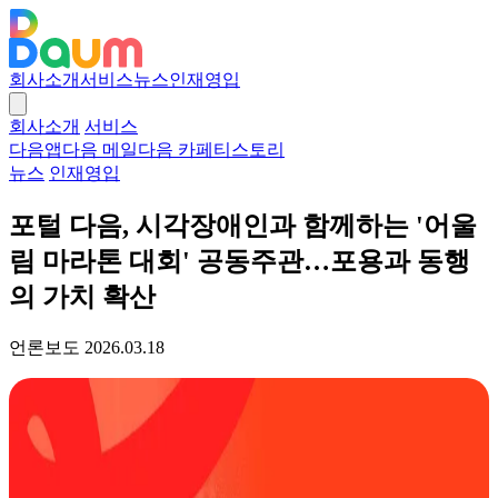
본문 바로가기
회사소개
서비스
뉴스
인재영입
회사소개
서비스
다음앱
다음 메일
다음 카페
티스토리
뉴스
인재영입
포털 다음, 시각장애인과 함께하는 '어울
림 마라톤 대회' 공동주관…포용과 동행
의 가치 확산
언론보도
2026.03.18